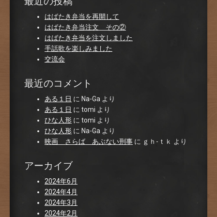
最近の投稿
はばたき弁当を再開して
はばたき弁当注文 その②
はばたき弁当を注文しました
手話歌を楽しみました
交流会
最近のコメント
ある１日
に
Na-Ga
より
ある１日
に
tomi
より
ひな人形
に
tomi
より
ひな人形
に
Na-Ga
より
映画 さらば あぶない刑事
に
ｇｈ-ｔｋ
より
アーカイブ
2024年6月
2024年4月
2024年3月
2024年2月