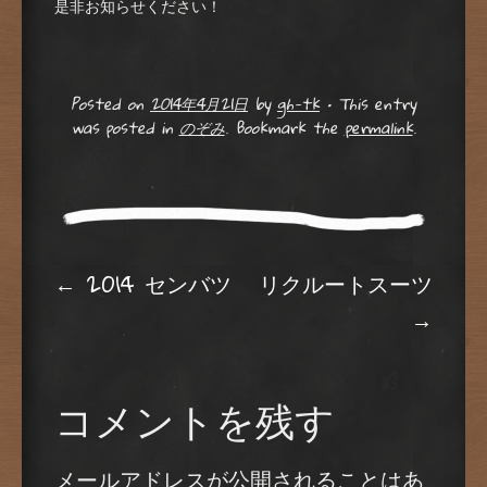
是非お知らせください！
Posted on
2014年4月21日
by
gh-tk
•
This entry
was posted in
のぞみ
. Bookmark the
permalink
.
Post navigation
←
2014 センバツ
リクルートスーツ
→
コメントを残す
メールアドレスが公開されることはあ