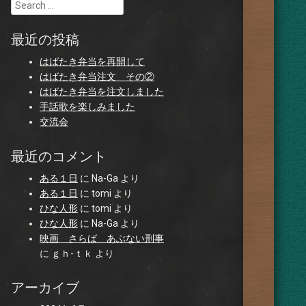
Search
最近の投稿
はばたき弁当を再開して
はばたき弁当注文 その②
はばたき弁当を注文しました
手話歌を楽しみました
交流会
最近のコメント
ある１日
に
Na-Ga
より
ある１日
に
tomi
より
ひな人形
に
tomi
より
ひな人形
に
Na-Ga
より
映画 さらば あぶない刑事
に
ｇｈ-ｔｋ
より
アーカイブ