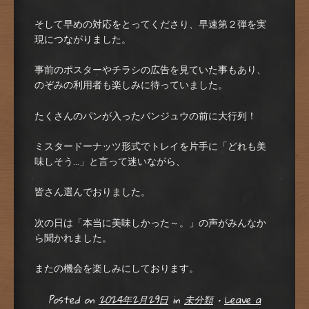
そして早めの対応をとってくださり、早速第２弾を実
現につながりました。
事前のポスターやチラシの広告を見ていた事もあり、
のぞみの利用者も楽しみに待っていました。
たくさんのパンが入ったバンジュウの前に大行列！
ミスタードーナッツ形式でトレイを片手に「どれも美
味しそう…」と言って迷いながら、
皆さん選んでおりました。
次の日は「本当に美味しかった～。」の声がみんなか
ら聞かれました。
またの機会を楽しみにしております。
Posted on
2024年2月29日
in
未分類
•
Leave a