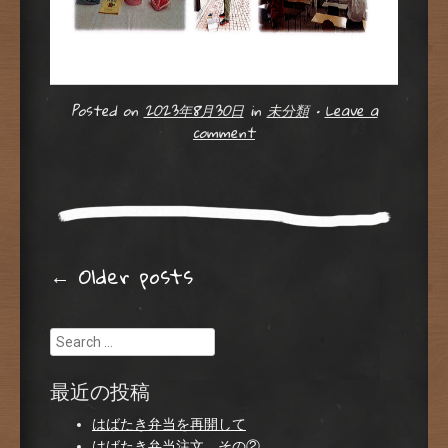
Posted on
2023年8月30日
in
未分類
•
Leave a
comment
Post navigation
←
Older posts
Search
最近の投稿
はばたき弁当を再開して
はばたき弁当注文 その②