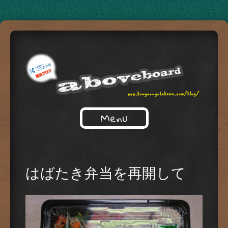
Just another WordPress site
Menu
ABOVEBORD
はばたき弁当を再開して