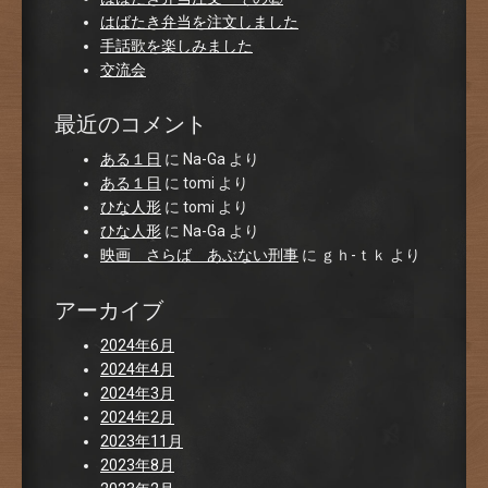
はばたき弁当を注文しました
手話歌を楽しみました
交流会
最近のコメント
ある１日
に
Na-Ga
より
ある１日
に
tomi
より
ひな人形
に
tomi
より
ひな人形
に
Na-Ga
より
映画 さらば あぶない刑事
に
ｇｈ-ｔｋ
より
アーカイブ
2024年6月
2024年4月
2024年3月
2024年2月
2023年11月
2023年8月