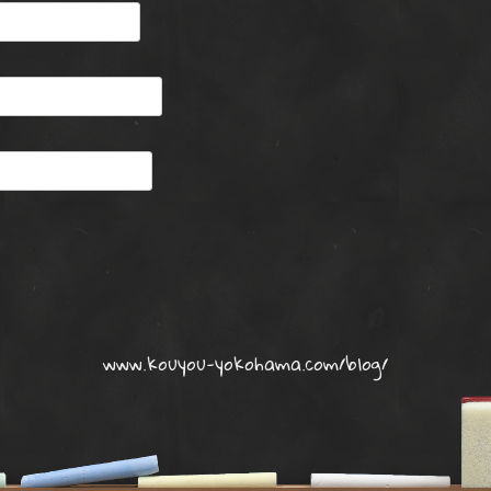
www.kouyou-yokohama.com/blog/