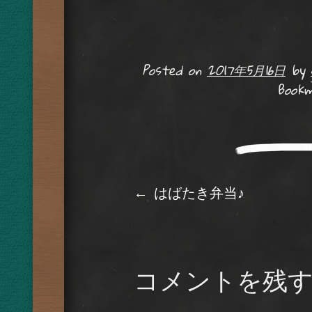
Posted on
2017年5月16日
by
Book
Post navig
←
はばたき弁当♪
コメントを残