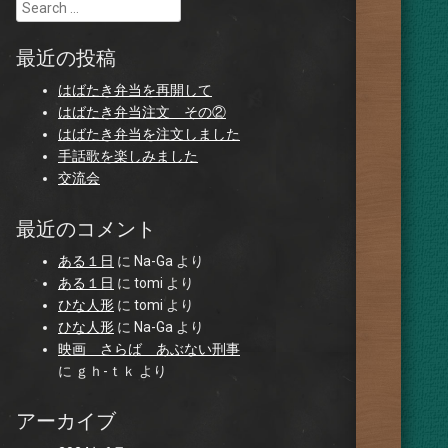
Search
最近の投稿
はばたき弁当を再開して
はばたき弁当注文 その②
はばたき弁当を注文しました
手話歌を楽しみました
交流会
最近のコメント
ある１日
に
Na-Ga
より
ある１日
に
tomi
より
ひな人形
に
tomi
より
ひな人形
に
Na-Ga
より
映画 さらば あぶない刑事
に
ｇｈ-ｔｋ
より
アーカイブ