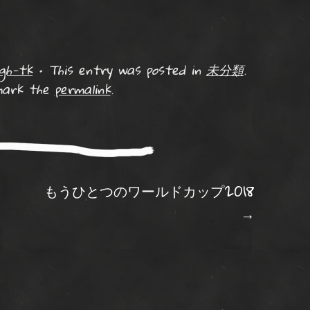
gh-tk
•
This entry was posted in
未分類
.
mark the
permalink
.
ation
もうひとつのワールドカップ2018
→
す