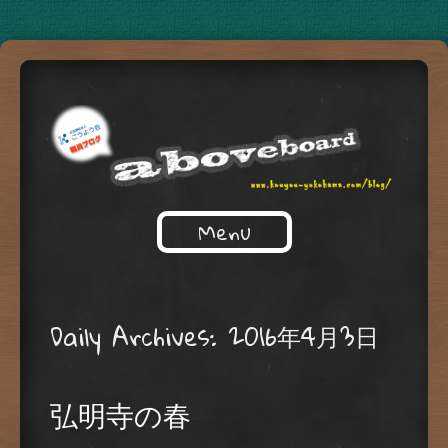
Just another WordPress site
Menu
ABOVEBORD
Daily Archives:
2016年4月3日
弘明寺の春