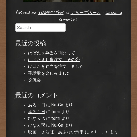
Posted on
2016年4月3日
in
グループホーム
•
Leave a
comment
Search
最近の投稿
はばたき弁当を再開して
はばたき弁当注文 その②
はばたき弁当を注文しました
手話歌を楽しみました
交流会
最近のコメント
ある１日
に
Na-Ga
より
ある１日
に
tomi
より
ひな人形
に
tomi
より
ひな人形
に
Na-Ga
より
映画 さらば あぶない刑事
に
ｇｈ-ｔｋ
より